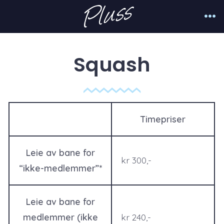
Hopp
til
Me
innhold
Squash
Timepriser
Leie av bane for
kr 300,-
“ikke-medlemmer”*
Leie av bane for
medlemmer (ikke
kr 240,-